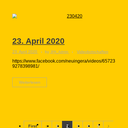
23. April 2020
23. April 2020
by
Videobotschaften
JPA_Admin
https://www.facebook.com/neuingera/videos/65723
9278398981/
Weiterlesen
First
1
2
3
4
5