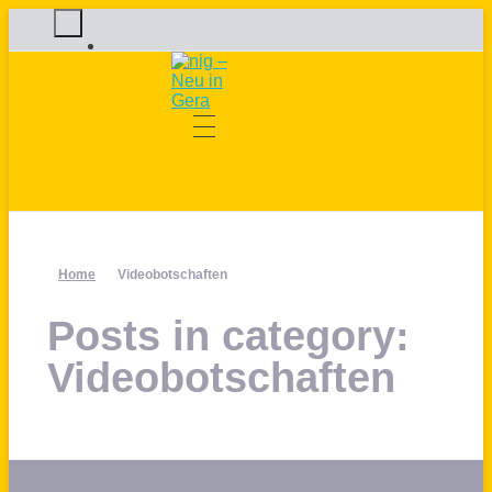
nig – Neu in Gera
OTEGAU GmbH
HOME
Home
Videobotschaften
Posts in category:
Videobotschaften
ÜBER UNS
AKTUELLES