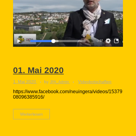
IMPRESSUM
Nummer 07 – 2022
Nummer 06 – 2021
Nummer 05 – 2021
Nummer 04 – 2020
Nummer 03 – 2020
01. Mai 2020
Nummer 02 – 2019
1. Mai 2020
by
Videobotschaften
JPA_Admin
https://www.facebook.com/neuingera/videos/15379
Nummer 01 – 2019
08096385916/
Weiterlesen