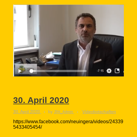
30. April 2020
30. April 2020
by
Videobotschaften
JPA_Admin
https://www.facebook.com/neuingera/videos/24339
5433405454/